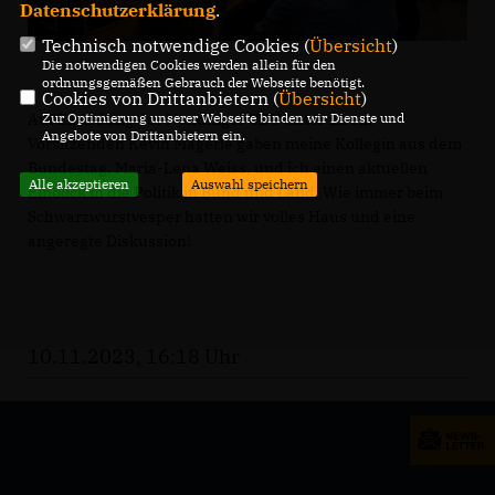
Datenschutzerklärung
.
Technisch notwendige Cookies (
Übersicht
)
Die notwendigen Cookies werden allein für den
ordnungsgemäßen Gebrauch der Webseite benötigt.
Cookies von Drittanbietern (
Übersicht
)
Zur Optimierung unserer Webseite binden wir Dienste und
Auf Einladung der Nendinger CDU unter ihrem
Angebote von Drittanbietern ein.
Vorsitzenden Kevin Mägerle gaben meine Kollegin aus dem
Bundestag, Maria-Lena Weiss, und ich einen aktuellen
Alle akzeptieren
Auswahl speichern
Einblick in die Politik in Bund und Land. Wie immer beim
Schwarzwurstvesper hatten wir volles Haus und eine
angeregte Diskussion!
10.11.2023, 16:18 Uhr