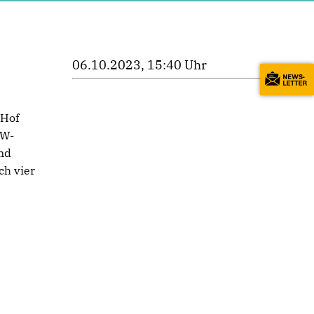
06.10.2023, 15:40 Uhr
 Hof
HW-
nd
ch vier