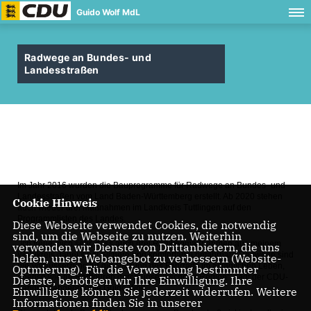
Guido Wolf MdL
Radwege an Bundes- und
Landesstraßen
Im Jahr 2016 wurden die Bauprogramme für Radwege an Bundes- und
Landesstraßen vom Land Baden-Württemberg erstellt. Ab 2020 stehen
Cookie Hinweis
auch wieder drei Maßnahmen im Landkreis Tuttlingen auf den
Programmlisten des Landes.
Diese Webseite verwendet Cookies, die notwendig
sind, um die Webseite zu nutzen. Weiterhin
Ich freue mich sehr, dass auch drei Radwegmaßnahmen aus meinem
verwenden wir Dienste von Drittanbietern, die uns
Wahlkreis dabei sind! Sichere und komfortabel befahrbare Radwege sind
helfen, unser Webangebot zu verbessern (Website-
die Voraussetzung für die Nutzung des Fahrrads im alltäglichen Leben,
Optmierung). Für die Verwendung bestimmter
ebenso wie für Radtouren durch unsere schöne Region“, sagt der CDU-
Dienste, benötigen wir Ihre Einwilligung. Ihre
Landtagsabgeordnete Guido Wolf.
Einwilligung können Sie jederzeit widerrufen. Weitere
Informationen finden Sie in unserer