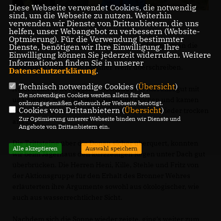
Diese Webseite verwendet Cookies, die notwendig
sind, um die Webseite zu nutzen. Weiterhin
verwenden wir Dienste von Drittanbietern, die uns
helfen, unser Webangebot zu verbessern (Website-
Optmierung). Für die Verwendung bestimmter
Für den Erhalt des Bronner Wehres“, so könnte man die
Dienste, benötigen wir Ihre Einwilligung. Ihre
Einwilligung können Sie jederzeit widerrufen. Weitere
Wanderung vom Knopfmacher über die Donau, am
Informationen finden Sie in unserer
Jägerhaus vorbei zum Bronner Wehr überschreiben.
Datenschutzerklärung
.
Technisch notwendige Cookies (
Übersicht
)
Auch wenn es der Regen zwischendurch mal allzugut mit
Die notwendigen Cookies werden allein für den
uns meinte, wir starteten sonnig und trocken und kamen
ordnungsgemäßen Gebrauch der Webseite benötigt.
Cookies von Drittanbietern (
Übersicht
)
nach einer etwa 7 km langen Wanderstrecke wieder trocken
Zur Optimierung unserer Webseite binden wir Dienste und
ans Ziel.
Angebote von Drittanbietern ein.
Die Trittsteine über die Donau sicher überquert, konnten
Alle akzeptieren
Auswahl speichern
wir beim Jägerhaus den kurzzeitigen Regen unter Dach gut
überbrücken. Die Herren Heni, Kille, Stehle und Fritz von
der Aktionsgruppe für den Erhalt des Bronner Wehres
erläuterten ihre Argumente sowohl aus ökologischer, wie
auch aus wasserrechtlicher Sicht.
Nachdem sich die Sonne wieder zeigte, ging’s weiter zum