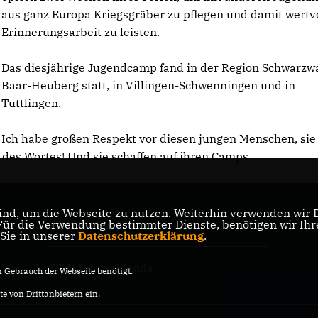
aus ganz Europa Kriegsgräber zu pflegen und damit wertv
Erinnerungsarbeit zu leisten.
Das diesjährige Jugendcamp fand in der Region Schwarzw
Baar-Heuberg statt, in Villingen-Schwenningen und in
Tuttlingen.
Ich habe großen Respekt vor diesen jungen Menschen, sie
 des Wortes! Und sie schaffen auf ihren Camps
nd, um die Webseite zu nutzen. Weiterhin verwenden wir Di
r die Verwendung bestimmter Dienste, benötigen wir Ihre 
CDU Baden-Württemberg
 Sie in unserer
Datenschutzerklärung
.
CDU Deutschlands
Gebrauch der Webseite benötigt.
e von Drittanbietern ein.