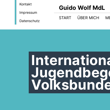
Kontakt
Guido Wolf MdL
Impressum
START
ÜBER MICH
M
Datenschutz
Internation
Jugendbeg
Volksbund