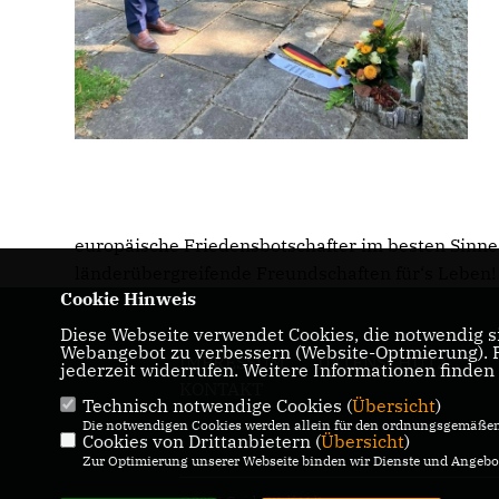
europäische Friedensbotschafter im besten Sinne
länderübergreifende Freundschaften für‘s Leben!
Cookie Hinweis
Diese Webseite verwendet Cookies, die notwendig si
Webangebot zu verbessern (Website-Optmierung). Fü
IMPRESSUM
DATENSCHUTZ
jederzeit widerrufen. Weitere Informationen finden
KONTAKT
Technisch notwendige Cookies (
Übersicht
)
Die notwendigen Cookies werden allein für den ordnungsgemäßen 
Cookies von Drittanbietern (
Übersicht
)
Zur Optimierung unserer Webseite binden wir Dienste und Angebot