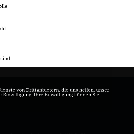
olle
ald-
 sind
enste von Drittanbietern, die uns helfen, unser
Einwilligung. Ihre Einwilligung können Sie