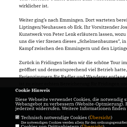
wirklicher ist.
Weiter ging’s nach Emmingen. Dort warteten ber
Liptingen/Neuhausen ob Eck. Ihr Vorsitzender Jos
Kunstwerk von Peter Lenk erläutern lassen, wozu
uns die vier Szenen dieses „Schelmenbaumes“, in 
Kampf zwischen den Emmingern und den Liptinge
Zurück in Fridingen ließen wir die schöne Tour i
geöffnet und dementsprechend viel Betrieb hatte,
Ferienzimmern für Radler und Wanderer entlang 
ist zu einer echten Bereicherung für Fridingen u
Cookie Hinweis
Diese Webseite verwendet Cookies, die notwendig si
Webangebot zu verbessern (Website-Optmierung). Fü
IMPRESSUM
DATENSCHUTZ
jederzeit widerrufen. Weitere Informationen finden
KONTAKT
Technisch notwendige Cookies (
Übersicht
)
Die notwendigen Cookies werden allein für den ordnungsgemäßen 
Cookies von Drittanbietern (
Übersicht
)