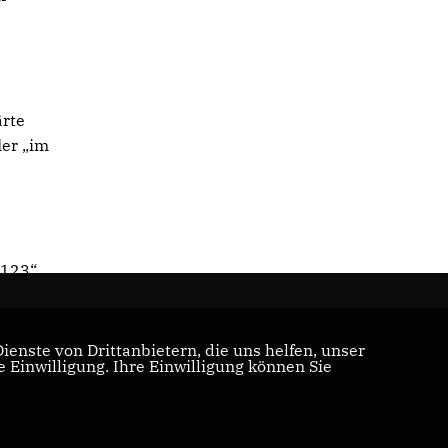
ärte
ler „im
e
 123“
enste von Drittanbietern, die uns helfen, unser
Einwilligung. Ihre Einwilligung können Sie