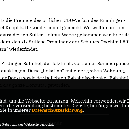
eits die Freunde des örtlichen CDU-Verbandes Emmingen-
ef Knopf hatte wieder mobil gemacht. Wir wollten uns das
 extra dessen Stifter Helmut Weber gekommen war. Er erkl
dem sich als örtliche Prominenz der Schultes Joachim Löff
rn“ wiederfindet.
m Fridinger Bahnhof, der letztmals vor seiner Sommerpaus
 ausklingen. Diese „Lokation“ mit einer großen Wohnung,
der Donau sowie der beliebten Bahnhofsschenke „Bahnhof
nd das ganze Donautal geworden.
nd, um die Webseite zu nutzen. Weiterhin verwenden wir Di
r die Verwendung bestimmter Dienste, benötigen wir Ihre 
CDU Baden-Württemberg
 Sie in unserer
Datenschutzerklärung
.
CDU Deutschlands
Gebrauch der Webseite benötigt.