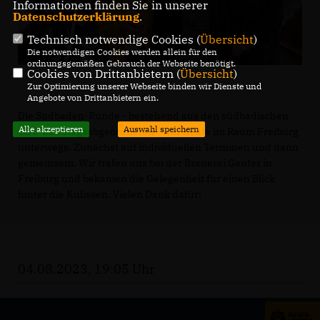
Informationen finden Sie in unserer
Datenschutzerklärung
.
Technisch notwendige Cookies (
Übersicht
)
Die notwendigen Cookies werden allein für den
ordnungsgemäßen Gebrauch der Webseite benötigt.
Cookies von Drittanbietern (
Übersicht
)
Zur Optimierung unserer Webseite binden wir Dienste und
Angebote von Drittanbietern ein.
Die Südbaden-Runde - bestehend aus den südbadischen
Alle akzeptieren
Auswahl speichern
CDU-Landtagsabgeordneten - war heute im Raum Freiburg
unterwegs. Zunächst auf individuellen Terminen und dann
gemeinsam. Wir trafen uns bei der Brauerei Ganter in
Freiburg und bekamen die Gelegenheit für einen Blick
hinter die Kulissen. Vielen Dank dafür!
04.08.2023, 19:05 Uhr