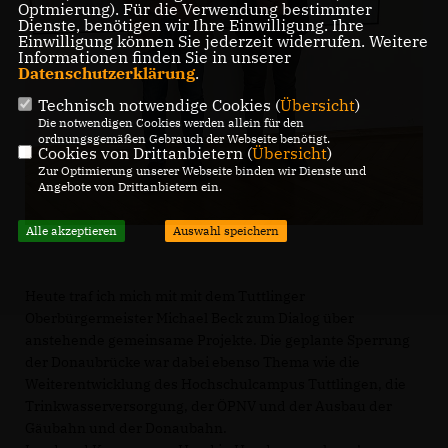
Optmierung). Für die Verwendung bestimmter
Dienste, benötigen wir Ihre Einwilligung. Ihre
Einwilligung können Sie jederzeit widerrufen. Weitere
Informationen finden Sie in unserer
Datenschutzerklärung
.
Technisch notwendige Cookies (
Übersicht
)
Die notwendigen Cookies werden allein für den
ordnungsgemäßen Gebrauch der Webseite benötigt.
Cookies von Drittanbietern (
Übersicht
)
Zur Optimierung unserer Webseite binden wir Dienste und
Angebote von Drittanbietern ein.
Alle akzeptieren
Auswahl speichern
Heute traf ich mich mit mit dem Tuttlinger
Oberbürgermeister Michael Beck zum Dialog über
anstehende gemeinsame Projekte. Die geplante Sperrung
der Donaubrücke war dabei ebenso Thema wie die
Weiterentwicklung des Hochschulcampus Tuttlingen, die
Trinkwasserversorgung, der ÖPNV und der Ausbau der
Gäubahn und der Donaubahn.