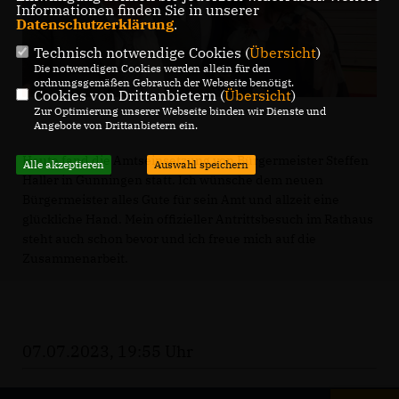
Informationen finden Sie in unserer
Datenschutzerklärung
.
Technisch notwendige Cookies (
Übersicht
)
Die notwendigen Cookies werden allein für den
ordnungsgemäßen Gebrauch der Webseite benötigt.
Cookies von Drittanbietern (
Übersicht
)
Zur Optimierung unserer Webseite binden wir Dienste und
Angebote von Drittanbietern ein.
Heute fand die Amtseinsetzung von Bürgermeister Steffen
Alle akzeptieren
Auswahl speichern
Haller in Gunningen statt. Ich wünsche dem neuen
Bürgermeister alles Gute für sein Amt und allzeit eine
glückliche Hand. Mein offizieller Antrittsbesuch im Rathaus
steht auch schon bevor und ich freue mich auf die
Zusammenarbeit.
07.07.2023, 19:55 Uhr