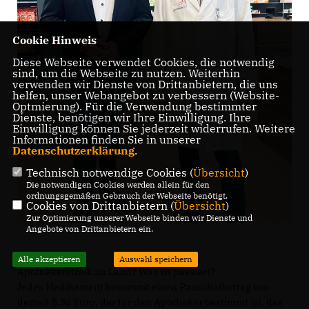
Cookie Hinweis
Diese Webseite verwendet Cookies, die notwendig
sind, um die Webseite zu nutzen. Weiterhin
verwenden wir Dienste von Drittanbietern, die uns
helfen, unser Webangebot zu verbessern (Website-
Optmierung). Für die Verwendung bestimmter
Dienste, benötigen wir Ihre Einwilligung. Ihre
Einwilligung können Sie jederzeit widerrufen. Weitere
Informationen finden Sie in unserer
Datenschutzerklärung
.
Technisch notwendige Cookies (
Übersicht
)
Die notwendigen Cookies werden allein für den
ordnungsgemäßen Gebrauch der Webseite benötigt.
Cookies von Drittanbietern (
Übersicht
)
Zur Optimierung unserer Webseite binden wir Dienste und
Angebote von Drittanbietern ein.
Alle akzeptieren
Auswahl speichern
Apothekerstreik im Land? Was ist passiert?
Jedes Medikament bekommt einen Pauschalbetrag von
derzeit 8.35 Euro, der für den Apotheker bestimmt ist, das