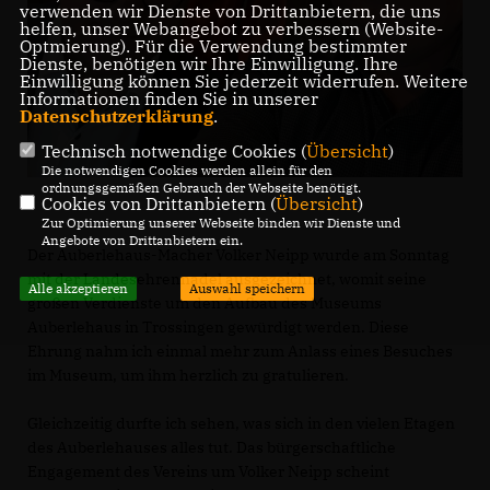
verwenden wir Dienste von Drittanbietern, die uns
helfen, unser Webangebot zu verbessern (Website-
Optmierung). Für die Verwendung bestimmter
Dienste, benötigen wir Ihre Einwilligung. Ihre
Einwilligung können Sie jederzeit widerrufen. Weitere
Informationen finden Sie in unserer
Datenschutzerklärung
.
Technisch notwendige Cookies (
Übersicht
)
Die notwendigen Cookies werden allein für den
ordnungsgemäßen Gebrauch der Webseite benötigt.
Cookies von Drittanbietern (
Übersicht
)
Zur Optimierung unserer Webseite binden wir Dienste und
Angebote von Drittanbietern ein.
Der Auberlehaus-Macher Volker Neipp wurde am Sonntag
mit der Landesehrennadel ausgezeichnet, womit seine
Alle akzeptieren
Auswahl speichern
großen Verdienste um den Aufbau des Museums
Auberlehaus in Trossingen gewürdigt werden. Diese
Ehrung nahm ich einmal mehr zum Anlass eines Besuches
im Museum, um ihm herzlich zu gratulieren.
Gleichzeitig durfte ich sehen, was sich in den vielen Etagen
des Auberlehauses alles tut. Das bürgerschaftliche
Engagement des Vereins um Volker Neipp scheint