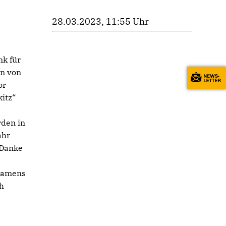
28.03.2023, 11:55 Uhr
nk für
in von
or
itz“
rden in
ahr
 Danke
 namens
ch