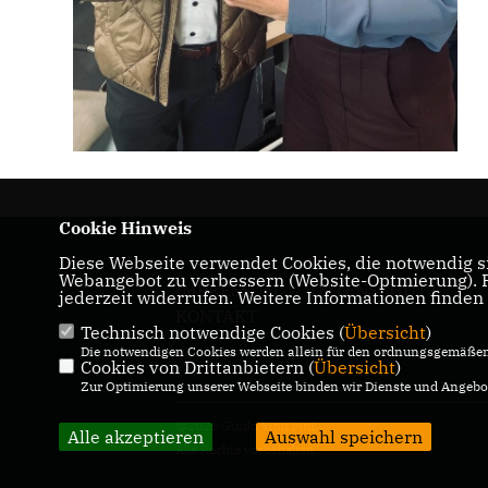
Cookie Hinweis
Diese Webseite verwendet Cookies, die notwendig si
Webangebot zu verbessern (Website-Optmierung). Fü
IMPRESSUM
DATENSCHUTZ
jederzeit widerrufen. Weitere Informationen finden
KONTAKT
Technisch notwendige Cookies (
Übersicht
)
Die notwendigen Cookies werden allein für den ordnungsgemäßen 
Cookies von Drittanbietern (
Übersicht
)
Zur Optimierung unserer Webseite binden wir Dienste und Angebot
@2026 Guido Wolf MdL
Alle akzeptieren
Auswahl speichern
Alle Rechte vorbehalten.