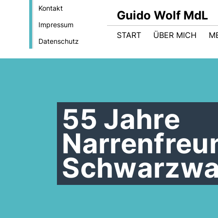
Kontakt
Guido Wolf MdL
Impressum
START
ÜBER MICH
M
Datenschutz
55 Jahre
Narrenfreu
Schwarzwa