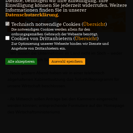
Dienste, benötigen wir Ihre Einwilligung. Ihre
Einwilligung können Sie jederzeit widerrufen. Weitere
Informationen finden Sie in unserer
Datenschutzerklärung
.
Technisch notwendige Cookies (
Übersicht
)
Die notwendigen Cookies werden allein für den
ordnungsgemäßen Gebrauch der Webseite benötigt.
Cookies von Drittanbietern (
Übersicht
)
Zur Optimierung unserer Webseite binden wir Dienste und
Angebote von Drittanbietern ein.
-
Wir lassen die Unternehmen im Land nicht im Stich – weder
Großkonzern noch Soloselbstständige.
Alle akzeptieren
Auswahl speichern
- Noch gestern Abend haben wir in einer telefonisch
abgehaltenen Kabinettssitzung das Soforthilfeprogramm für
unsere Wirtschaft beschlossen.
- Ab Mittwoch sollen Anträge bei den Kammern eingereicht
werden können; entsprechende Formulare auf der Homepage
des Wirtschaftsministeriums.