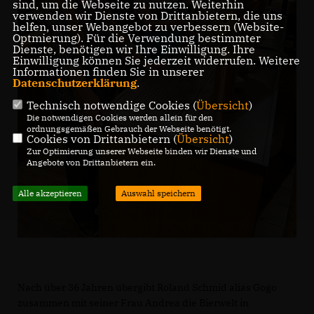
sind, um die Webseite zu nutzen. Weiterhin
verwenden wir Dienste von Drittanbietern, die uns
helfen, unser Webangebot zu verbessern (Website-
Optmierung). Für die Verwendung bestimmter
Dienste, benötigen wir Ihre Einwilligung. Ihre
Einwilligung können Sie jederzeit widerrufen. Weitere
Informationen finden Sie in unserer
Datenschutzerklärung
.
Technisch notwendige Cookies (
Übersicht
)
Die notwendigen Cookies werden allein für den
ordnungsgemäßen Gebrauch der Webseite benötigt.
Cookies von Drittanbietern (
Übersicht
)
Zur Optimierung unserer Webseite binden wir Dienste und
Angebote von Drittanbietern ein.
Alle akzeptieren
Auswahl speichern
Nach über 36 Jahren übergibt Roland Schmid alias Gogo
zusammen mit seiner Frau Andrea die Bierwelt in