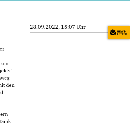
28.09.2022, 15:07 Uhr
er
trum
jekts"
nweg
it den
nd
dern
 Dank