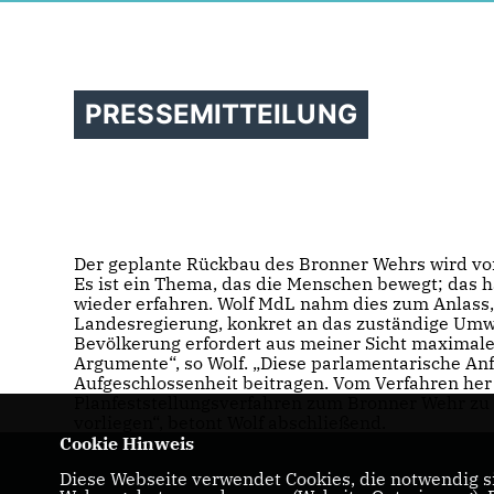
PRESSEMITTEILUNG
Der geplante Rückbau des Bronner Wehrs wird von 
Es ist ein Thema, das die Menschen bewegt; das
wieder erfahren. Wolf MdL nahm dies zum Anlass, 
Landesregierung, konkret an das zuständige Umw
Bevölkerung erfordert aus meiner Sicht maximale
Argumente“, so Wolf. „Diese parlamentarische Anf
Aufgeschlossenheit beitragen. Vom Verfahren her
Planfeststellungsverfahren zum Bronner Wehr zu s
vorliegen“, betont Wolf abschließend.
Cookie Hinweis
Diese Webseite verwendet Cookies, die notwendig si