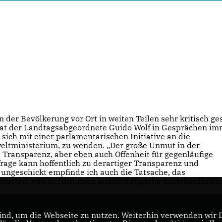
der Bevölkerung vor Ort in weiten Teilen sehr kritisch ge
 hat der Landtagsabgeordnete Guido Wolf in Gesprächen i
sich mit einer parlamentarischen Initiative an die
eltministerium, zu wenden. „Der große Unmut in der
 Transparenz, aber eben auch Offenheit für gegenläufige
rage kann hoffentlich zu derartiger Transparenz und
 ungeschickt empfinde ich auch die Tatsache, das
tarten, ehe in Tuttlingen letztinstanzliche Entscheidunge
nd, um die Webseite zu nutzen. Weiterhin verwenden wir Di