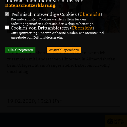
Informationen finden Sie in unserer
Datenschutzerklärung
.
Technisch notwendige Cookies (
Übersicht
)
Die notwendigen Cookies werden allein für den
ordnungsgemäßen Gebrauch der Webseite benötigt.
Cookies von Drittanbietern (
Übersicht
)
Zur Optimierung unserer Webseite binden wir Dienste und
Angebote von Drittanbietern ein.
Alle akzeptieren
Auswahl speichern
Bereits heute haben die Narren das Sagen, wenn ich
zusammen mit Landrat Sven Hinterseh in Allmendshofen
beim Ortsgericht am Pranger stehe. Dabei bin ich völlig
unschuldig!
19.02.2020, 15:23 Uhr