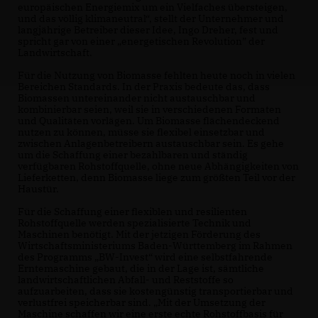
europäischen Energiemix um ein Vielfaches übersteigen,
und das völlig klimaneutral“, stellt der Unternehmer und
langjährige Betreiber dieser Idee, Ingo Dreher, fest und
spricht gar von einer „energetischen Revolution” der
Landwirtschaft.
Für die Nutzung von Biomasse fehlten heute noch in vielen
Bereichen Standards. In der Praxis bedeute das, dass
Biomassen untereinander nicht austauschbar und
kombinierbar seien, weil sie in verschiedenen Formaten
und Qualitäten vorlägen. Um Biomasse flächendeckend
nutzen zu können, müsse sie flexibel einsetzbar und
zwischen Anlagenbetreibern austauschbar sein. Es gehe
um die Schaffung einer bezahlbaren und ständig
verfügbaren Rohstoffquelle, ohne neue Abhängigkeiten von
Lieferketten, denn Biomasse liege zum größten Teil vor der
Haustür.
Für die Schaffung einer flexiblen und resilienten
Rohstoffquelle werden spezialisierte Technik und
Maschinen benötigt. Mit der jetzigen Förderung des
Wirtschaftsministeriums Baden-Württemberg im Rahmen
des Programms „BW-Invest“ wird eine selbstfahrende
Erntemaschine gebaut, die in der Lage ist, sämtliche
landwirtschaftlichen Abfall- und Reststoffe so
aufzuarbeiten, dass sie kostengünstig transportierbar und
verlustfrei speicherbar sind. „Mit der Umsetzung der
Maschine schaffen wir eine erste echte Rohstoffbasis für