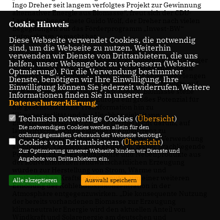
Ingo Dreher seit langem verfolgtes Projekt zur Gewinnung
alternativer Energie aus Biomasse“, freut sich der CDU-
Landtagsabgeordnete Guido Wolf, der Dreher nach vielen
Cookie Hinweis
Begegnungen auf das Förderprogramm „Invest-BW“
aufmerksam gemacht hat.
Diese Webseite verwendet Cookies, die notwendig
sind, um die Webseite zu nutzen. Weiterhin
Der Klimawandel und die Notwendigkeit, die
verwenden wir Dienste von Drittanbietern, die uns
Energieversorgung von fossilen Brennstoffen unabhängiger
helfen, unser Webangebot zu verbessern (Website-
zu machen, gehöre zu den größten Herausforderungen
Optmierung). Für die Verwendung bestimmter
unserer Zeit. Weltweit blieben jedes Jahr gewaltige Mengen
Dienste, benötigen wir Ihre Einwilligung. Ihre
an Biomasse ungenutzt als Rest- oder Abfallprodukte auf
Einwilligung können Sie jederzeit widerrufen. Weitere
den Feldern der Landwirtschaft zurück. Biomasse stelle
Informationen finden Sie in unserer
auch in Deutschland und Europa ein großes Potenzial für
Datenschutzerklärung
.
die gesellschaftliche Transformation hin zu
Klimaneutralität und zur Unabhängigkeit von
Technisch notwendige Cookies (
Übersicht
)
Energieimporten dar. Es gehe hierbei nicht darum, auf
Die notwendigen Cookies werden allein für den
landwirtschaftlichen Flächen in Konkurrenz zu
ordnungsgemäßen Gebrauch der Webseite benötigt.
Nahrungsmitteln Pflanzen zur energetischen Verwendung
Cookies von Drittanbietern (
Übersicht
)
anzubauen. Vielmehr gehe es darum, bisher brachliegende
Zur Optimierung unserer Webseite binden wir Dienste und
Potenziale zu heben. Abfallstoffe und Nebenprodukte aus
Angebote von Drittanbietern ein.
der konventionellen landwirtschaftlichen Erzeugung
würden zur Herstellung von Strom, Wärme und
synthetischen Kraftstoffen genutzt, um einer weiteren
Alle akzeptieren
Auswahl speichern
Erhöhung der Kohlendioxidkonzentration in der
Atmosphäre entgegenzuwirken. „Die konsequente Nutzung
der bereits vorhandenen Biomasse zur Erzeugung
klimaneutraler Energie wird den aktuellen Anteil von
Windkraft und Solarenergie am deutschen und