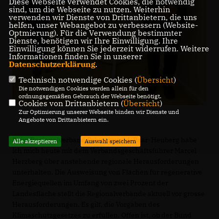
Diese Webseite verwendet Cookies, die notwendig
sind, um die Webseite zu nutzen. Weiterhin
verwenden wir Dienste von Drittanbietern, die uns
helfen, unser Webangebot zu verbessern (Website-
Optmierung). Für die Verwendung bestimmter
Dienste, benötigen wir Ihre Einwilligung. Ihre
Einwilligung können Sie jederzeit widerrufen. Weitere
Informationen finden Sie in unserer
Datenschutzerklärung
.
Technisch notwendige Cookies (
Übersicht
)
Die notwendigen Cookies werden allein für den
ordnungsgemäßen Gebrauch der Webseite benötigt.
Cookies von Drittanbietern (
Übersicht
)
Zur Optimierung unserer Webseite binden wir Dienste und
Angebote von Drittanbietern ein.
Beim Regionalverband Schwarzwald-Baar-Heuberg habe
Alle akzeptieren
Auswahl speichern
ich mich heute mit dem Verbandsgeschäftsführer Marcel
Herzberg über anstehende regionale Herausforderungen
unterhalten. Die Ausweisung von Flächen für regenerative
Energiequellen im Umfang von zwei Prozent der
Landesfläche stellt die Regionalverbände aktuell vor grosse
Herausforderungen. Es gilt, die Vorgaben des
Klimaschutzgesetzes zu erfüllen. Offen ist, ob der Bund