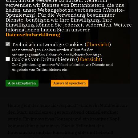
verwenden wir Dienste von Drittanbietern, die uns
helfen, unser Webangebot zu verbessern (Website-
Optmierung). Für die Verwendung bestimmter
Dienste, benötigen wir Ihre Einwilligung. Ihre
Einwilligung können Sie jederzeit widerrufen. Weitere
Informationen finden Sie in unserer
Datenschutzerklärung
.
Technisch notwendige Cookies (
Übersicht
)
Die notwendigen Cookies werden allein für den
ordnungsgemäßen Gebrauch der Webseite benötigt.
Cookies von Drittanbietern (
Übersicht
)
Zur Optimierung unserer Webseite binden wir Dienste und
Angebote von Drittanbietern ein.
Alle akzeptieren
Auswahl speichern
Heute geht der neue „id-verpackt“- Laden in Mühlheim an
den Start, nachdem er gestern Abend offiziell eröffnet
wurde. Ein innovatives Konzept und ein kreativer Kopf
kommen hier zusammen. Martin Keller hat den
Innenausbau und die Einrichtung stil- und liebevoll