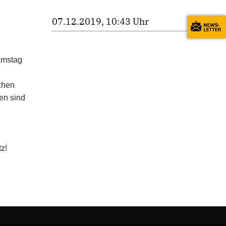
07.12.2019, 10:43 Uhr
amstag
chen
gen sind
tz!