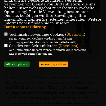
sind, um die Webseite zu nutzen. Weiterhin
verwenden wir Dienste von Drittanbietern, die uns
helfen, unser Webangebot zu verbessern (Website-
Optmierung). Für die Verwendung bestimmter
Dienste, benötigen wir Ihre Einwilligung. Ihre
Einwilligung können Sie jederzeit widerrufen. Weitere
Informationen finden Sie in unserer
Datenschutzerklärung
.
Technisch notwendige Cookies (
Übersicht
)
Die notwendigen Cookies werden allein für den
ordnungsgemäßen Gebrauch der Webseite benötigt.
Cookies von Drittanbietern (
Übersicht
)
Zur Optimierung unserer Webseite binden wir Dienste und
Angebote von Drittanbietern ein.
Alle akzeptieren
Auswahl speichern
Unser Freund Karl Rombach wurde gestern in Schonach
nach 15 Jahren Mitgliedschaft im Landtag verabschiedet.
Der CDU-Kreisvorsitzende Thorsten Frei lud ein und
würdigte Karl als einen fleißigen und erfolgreichen Anwalt
seiner Region, mit dem man, wie er selbst plakatierte,
immer schwätze“ konnte. Aus der Landesregierung kam