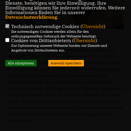
Dienste, benötigen wir Ihre Einwilligung. Ihre
Einwilligung können Sie jederzeit widerrufen. Weitere
Informationen finden Sie in unserer
Datenschutzerklärung
.
Technisch notwendige Cookies (
Übersicht
)
Die notwendigen Cookies werden allein für den
ordnungsgemäßen Gebrauch der Webseite benötigt.
Cookies von Drittanbietern (
Übersicht
)
Zur Optimierung unserer Webseite binden wir Dienste und
Jeder Handwerker, der eine Meisterausbildung erfolgreich
Angebote von Drittanbietern ein.
abschließt, erhält 1.500 Euro Meisterprämie. Wir als CDU-
Landtagsfraktion haben von Anfang an für die Meisterprämie
Alle akzeptieren
Auswahl speichern
im Handwerk gekämpft. Für uns ist diese Prämie ein wichtiger
Schritt hin zur Gleichwertigkeit von akademischer und
beruflicher Bildung. Denn im Gegensatz zu Studenten an
Hochschulen tragen die Teilnehmer am Meisterlehrgang diese
Kosten größtenteils selbst. Wir sind froh, dass wir die Grünen
auf der Zielgerade der Haushaltsverhandlungen noch von der
Meisterprämie überzeugen konnten. Dass nun zusätzlich noch
eine Prämie für Gründer und Betriebsnachfolger kommt –
umso besser.