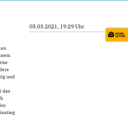
05.03.2021, 19:29 Uhr
ten
einem
rise
ders
tig und
i das
ch
fen
instieg