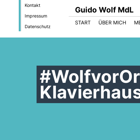
Kontakt
Guido Wolf MdL
Impressum
START
ÜBER MICH
M
Datenschutz
#WolfvorOrt
Klavierhau