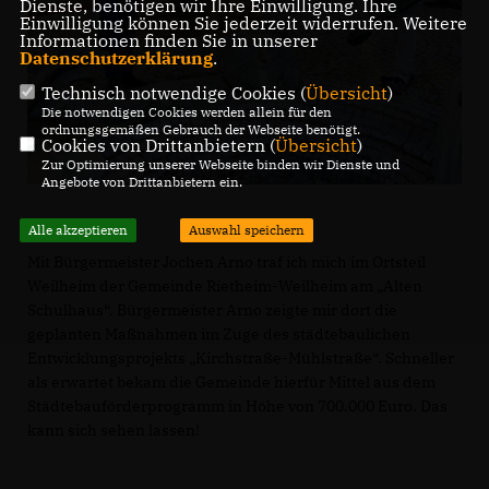
Dienste, benötigen wir Ihre Einwilligung. Ihre
Einwilligung können Sie jederzeit widerrufen. Weitere
Informationen finden Sie in unserer
Datenschutzerklärung
.
Technisch notwendige Cookies (
Übersicht
)
Die notwendigen Cookies werden allein für den
ordnungsgemäßen Gebrauch der Webseite benötigt.
Cookies von Drittanbietern (
Übersicht
)
Zur Optimierung unserer Webseite binden wir Dienste und
Angebote von Drittanbietern ein.
Alle akzeptieren
Auswahl speichern
Mit Bürgermeister Jochen Arno traf ich mich im Ortsteil
Weilheim der Gemeinde Rietheim-Weilheim am „Alten
Schulhaus“. Bürgermeister Arno zeigte mir dort die
geplanten Maßnahmen im Zuge des städtebaulichen
Entwicklungsprojekts „Kirchstraße-Mühlstraße“. Schneller
als erwartet bekam die Gemeinde hierfür Mittel aus dem
Städtebauförderprogramm in Höhe von 700.000 Euro. Das
kann sich sehen lassen!