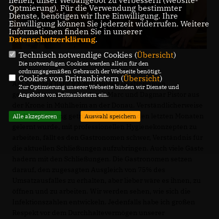
helfen, unser Webangebot zu verbessern (Website-
Optmierung). Für die Verwendung bestimmter
Dienste, benötigen wir Ihre Einwilligung. Ihre
Einwilligung können Sie jederzeit widerrufen. Weitere
Informationen finden Sie in unserer
Datenschutzerklärung
.
Technisch notwendige Cookies (
Übersicht
)
Die notwendigen Cookies werden allein für den
ordnungsgemäßen Gebrauch der Webseite benötigt.
Cookies von Drittanbietern (
Übersicht
)
Am Samstag habe ich mit einigen Gastronomen
Zur Optimierung unserer Webseite binden wir Dienste und
gesprochen, zuletzt auch mit Marc und Dagmar Pistor aus
Angebote von Drittanbietern ein.
der Krone in Mühlheim an der Donau. Verständlicherweise
ist die Stimmung getrübt. Nachdem in den letzten Monaten
Alle akzeptieren
Auswahl speichern
gelernt wurde, mit professionellen Hygienekonzepten zu
arbeiten, fällt es den Gastronomen schwer, Verständnis für
die aktuellen Schließungen aufzubringen. Auch viele Gäste
hadern mit den Schließungen. Die Gastronomen setzen
darauf, den zugesagten Ausgleich von 75% des
Umsatzausfalles zu erhalten, aber lieber wäre es ihnen, zu
öffnen und zu arbeiten. Wir werden sehen, wie sich die
Infektionszahlen entwickeln. Jedenfalls habe ich großen
Respekt vor dem Durchhaltevermögen unserer