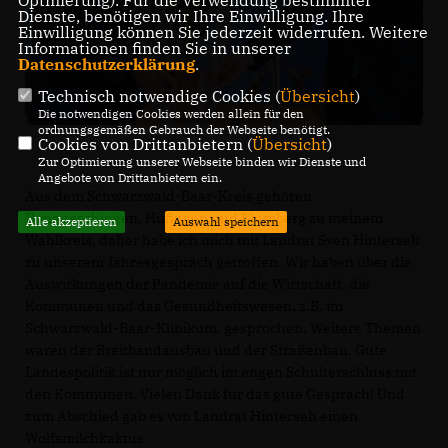
Optmierung). Für die Verwendung bestimmter
Dienste, benötigen wir Ihre Einwilligung. Ihre
Einwilligung können Sie jederzeit widerrufen. Weitere
Informationen finden Sie in unserer
Datenschutzerklärung
.
Technisch notwendige Cookies (
Übersicht
)
Die notwendigen Cookies werden allein für den
ordnungsgemäßen Gebrauch der Webseite benötigt.
Cookies von Drittanbietern (
Übersicht
)
Zur Optimierung unserer Webseite binden wir Dienste und
Angebote von Drittanbietern ein.
Aus dem Schwarzwald-Baar-Kreis gehören
Donaueschingen, Hüfingen und Blumberg zu meinem
Alle akzeptieren
Auswahl speichern
Wahlkreis, daher habe ich mich mit Landrat Sven Hinterseh
zu unserem Jahresgespräch getroffen. Wir haben über die
Auswirkungen der Pandemie auf die Wirtschaft, die
Kommunen und das Gesundheitswesen, z.B. im
Schwarzwald-Baar-Klinikum, gesprochen. Weitere Themen
waren der Breitbandausbau und der Straßenbau. Gute
Landespolitik ist nur möglich im engen Schulterschluss mit
den Kommunen. Vielen Dank für das gute Gespräch! Und
zum Abschied gab es von Landrat Hinterseh einen
Wolfsmilchkaktus.