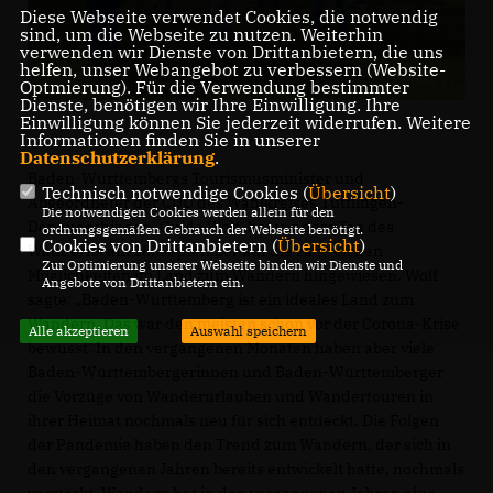
Diese Webseite verwendet Cookies, die notwendig
sind, um die Webseite zu nutzen. Weiterhin
verwenden wir Dienste von Drittanbietern, die uns
helfen, unser Webangebot zu verbessern (Website-
Optmierung). Für die Verwendung bestimmter
Dienste, benötigen wir Ihre Einwilligung. Ihre
Einwilligung können Sie jederzeit widerrufen. Weitere
Informationen finden Sie in unserer
Datenschutzerklärung
.
Baden-Württembergs Tourismusminister und
Technisch notwendige Cookies (
Übersicht
)
Abgeordneter der CDU des Wahlkreises Tuttlingen-
Die notwendigen Cookies werden allein für den
Donaueschingen, Guido Wolf, hat vor dem Tag des
ordnungsgemäßen Gebrauch der Webseite benötigt.
Cookies von Drittanbietern (
Übersicht
)
Wanderns am 18. September auf die zahlreichen
Zur Optimierung unserer Webseite binden wir Dienste und
Möglichkeiten im Land zum Wandern hingewiesen. Wolf
Angebote von Drittanbietern ein.
sagte: „Baden-Württemberg ist ein ideales Land zum
Wandern. Das war den meisten schon vor der Corona-Krise
Alle akzeptieren
Auswahl speichern
bewusst. In den vergangenen Monaten haben aber viele
Baden-Württembergerinnen und Baden-Württemberger
die Vorzüge von Wanderurlauben und Wandertouren in
ihrer Heimat nochmals neu für sich entdeckt. Die Folgen
der Pandemie haben den Trend zum Wandern, der sich in
den vergangenen Jahren bereits entwickelt hatte, nochmals
verstärkt. Wandern hat in den vergangenen Jahren eine