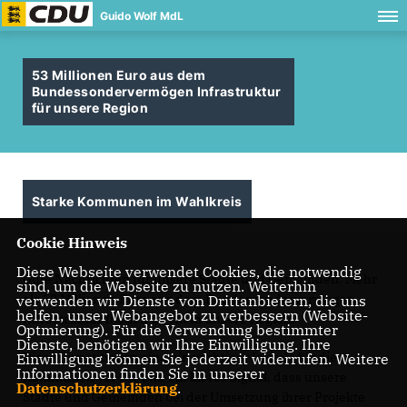
Guido Wolf MdL
53 Millionen Euro aus dem
Bundessondervermögen Infrastruktur
für unsere Region
Starke Kommunen im Wahlkreis
Cookie Hinweis
Diese Webseite verwendet Cookies, die notwendig
Gute Nachrichten für unsere Städte und Gemeinden: Mehr
sind, um die Webseite zu nutzen. Weiterhin
als 53 Millionen Euro aus dem Bundessondervermögen
verwenden wir Dienste von Drittanbietern, die uns
helfen, unser Webangebot zu verbessern (Website-
Infrastruktur fließen direkt in unsere Region.
Optmierung). Für die Verwendung bestimmter
Dienste, benötigen wir Ihre Einwilligung. Ihre
Diese Investitionen sind ein wichtiger Impuls für die
Einwilligung können Sie jederzeit widerrufen. Weitere
Informationen finden Sie in unserer
Kommunen vor Ort und ein klares Signal, dass unsere
Datenschutzerklärung
.
Städte und Gemeinden bei der Umsetzung ihrer Projekte