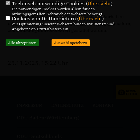
Technisch notwendige Cookies (
Übersicht
)
unterstützt werden.
Die notwendigen Cookies werden allein für den
ordnungsgemäßen Gebrauch der Webseite benötigt.
Mit diesen Mitteln können dringend benötigte Vorhaben
Cookies von Drittanbietern (
Übersicht
)
umgesetzt und die Infrastruktur in unserer Region modern,
Zur Optimierung unserer Webseite binden wir Dienste und
Angebote von Drittanbietern ein.
zukunftsfähig und lebenswert gestaltet werden.
Alle akzeptieren
Auswahl speichern
25.11.2025, 15:22 Uhr
IMPRESSUM
DATENSCHUTZ
KONTAKT
CDU Baden-Württemberg
CDU Deutschlands