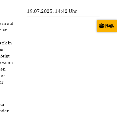
19.07.2025, 14:42 Uhr
rn auf
n an
tik in
mal
ötigt
e wenn
den
der
hr
zur
ender