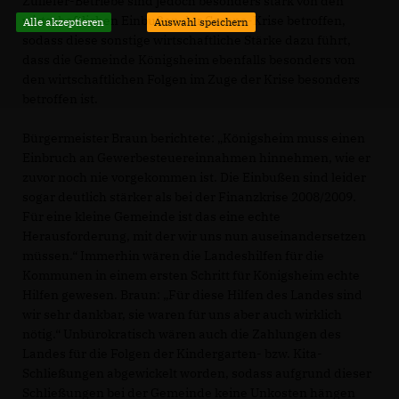
Zuliefer-Betriebe sind jedoch besonders stark von den
wirtschaftlichen Einbußen der Corona-Krise betroffen,
Alle akzeptieren
Auswahl speichern
sodass diese sonstige wirtschaftliche Stärke dazu führt,
dass die Gemeinde Königsheim ebenfalls besonders von
den wirtschaftlichen Folgen im Zuge der Krise besonders
betroffen ist.
Bürgermeister Braun berichtete: „Königsheim muss einen
Einbruch an Gewerbesteuereinnahmen hinnehmen, wie er
zuvor noch nie vorgekommen ist. Die Einbußen sind leider
sogar deutlich stärker als bei der Finanzkrise 2008/2009.
Für eine kleine Gemeinde ist das eine echte
Herausforderung, mit der wir uns nun auseinandersetzen
müssen.“ Immerhin wären die Landeshilfen für die
Kommunen in einem ersten Schritt für Königsheim echte
Hilfen gewesen. Braun: „Für diese Hilfen des Landes sind
wir sehr dankbar, sie waren für uns aber auch wirklich
nötig.“ Unbürokratisch wären auch die Zahlungen des
Landes für die Folgen der Kindergarten- bzw. Kita-
Schließungen abgewickelt worden, sodass aufgrund dieser
Schließungen bei der Gemeinde keine Unkosten hängen