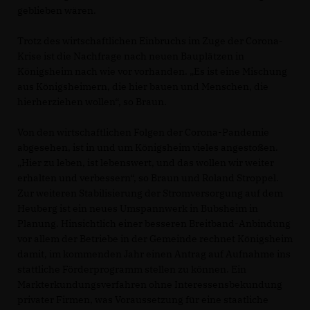
geblieben wären.
Trotz des wirtschaftlichen Einbruchs im Zuge der Corona-
Krise ist die Nachfrage nach neuen Bauplätzen in
Königsheim nach wie vor vorhanden. „Es ist eine Mischung
aus Königsheimern, die hier bauen und Menschen, die
hierherziehen wollen“, so Braun.
Von den wirtschaftlichen Folgen der Corona-Pandemie
abgesehen, ist in und um Königsheim vieles angestoßen.
Hier zu leben, ist lebenswert, und das wollen wir weiter
erhalten und verbessern“, so Braun und Roland Stroppel.
Zur weiteren Stabilisierung der Stromversorgung auf dem
Heuberg ist ein neues Umspannwerk in Bubsheim in
Planung. Hinsichtlich einer besseren Breitband-Anbindung
vor allem der Betriebe in der Gemeinde rechnet Königsheim
damit, im kommenden Jahr einen Antrag auf Aufnahme ins
stattliche Förderprogramm stellen zu können. Ein
Markterkundungsverfahren ohne Interessensbekundung
privater Firmen, was Voraussetzung für eine staatliche