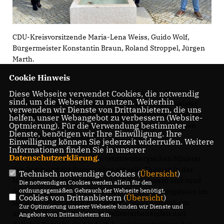
CDU-Kreisvorsitzende Maria-Lena Weiss, Guido Wolf,
Bürgermeister Konstantin Braun, Roland Stroppel, Jürgen
Marth.
Cookie Hinweis
Zu einem Gemeindebesuch in Königsheim im Rahmen
Diese Webseite verwendet Cookies, die notwendig
sind, um die Webseite zu nutzen. Weiterhin
dessen Sommertour haben Königsheims Bürgermeister
verwenden wir Dienste von Drittanbietern, die uns
Konstantin Braun und seine beiden Stellvertreter Roland
helfen, unser Webangebot zu verbessern (Website-
Optmierung). Für die Verwendung bestimmter
Stroppel und Jürgen Marth den Landtagsabgeordneten
Dienste, benötigen wir Ihre Einwilligung. Ihre
Guido Wolf empfangen.
Einwilligung können Sie jederzeit widerrufen. Weitere
Informationen finden Sie in unserer
Datenschutzerklärung
.
Sie informierten den baden-württembergischen Minister
der Justiz und für Europa über aktuelle Themen in der
Technisch notwendige Cookies (
Übersicht
)
Heuberg-Gemeinde. Mit stabil 560 Einwohnern und rund
Die notwendigen Cookies werden allein für den
ordnungsgemäßen Gebrauch der Webseite benötigt.
500 Arbeitsplätzen ist, wie Wolf feststellte, „Königsheim im
Cookies von Drittanbietern (
Übersicht
)
Grunde wirtschaftlich bärenstark“. Die in Königsheim
Zur Optimierung unserer Webseite binden wir Dienste und
insbesondere ansässigen metallverarbeitenden und
Angebote von Drittanbietern ein.