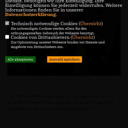
Dienste, benötigen wir Ihre Einwilligung. Ihre
Einwilligung können Sie jederzeit widerrufen. Weitere
Informationen finden Sie in unserer
Datenschutzerklärung
.
Technisch notwendige Cookies (
Übersicht
)
Die notwendigen Cookies werden allein für den
ordnungsgemäßen Gebrauch der Webseite benötigt.
Cookies von Drittanbietern (
Übersicht
)
Zur Optimierung unserer Webseite binden wir Dienste und
Angebote von Drittanbietern ein.
Alle akzeptieren
Auswahl speichern
Last-Minute-Weihnachtsmarkt in Hattingen: Am vierten
Adventswochenende hat man hier nochmal Gelegenheit
den örtlichen Weihnachtsmarkt zu genießen.